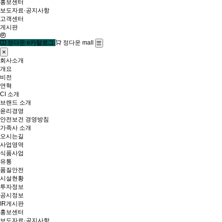
홍보센터
보도자료·공지사항
고객센터
게시판
정다운 e카탈로그
정다운 mall
회사소개
개요
비전
연혁
CI 소개
브랜드 소개
윤리경영
안전보건 경영방침
가족사 소개
오시는길
사업영역
식품사업
유통
품질안전
시설현황
투자정보
공시정보
IR게시판
홍보센터
보도자료·공지사항